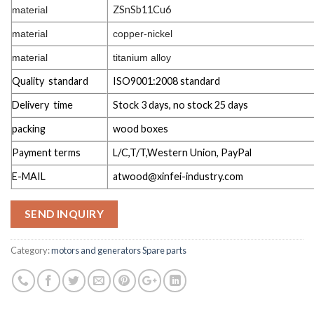
ZSnSb11Cu6
material
material
copper-nickel
material
titanium alloy
Quality standard
ISO9001:2008 standard
Delivery time
Stock 3 days, no stock 25 days
packing
wood boxes
Payment terms
L/C,T/T,Western Union, PayPal
E-MAIL
atwood@xinfei-industry.com
SEND INQUIRY
Category:
motors and generators Spare parts