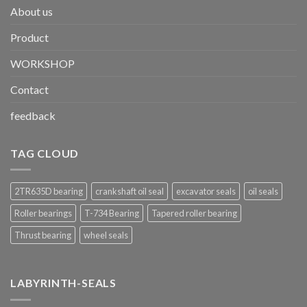
About us
Product
WORKSHOP
Contact
feedback
TAG CLOUD
2TR635D bearing
crankshaft oil seal
excavator seals
oil seals
Roller bearings
T-734 Bearing
Tapered roller bearing
Thrust bearing
wheel seals
LABYRINTH-SEALS